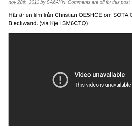
nov 28th, 2011
by
SA6AYN
.
Comments are off for this post
Här är en film från Christian OE5HCE om SOTA
Bleckwand. (via Kjell SM6CTQ)