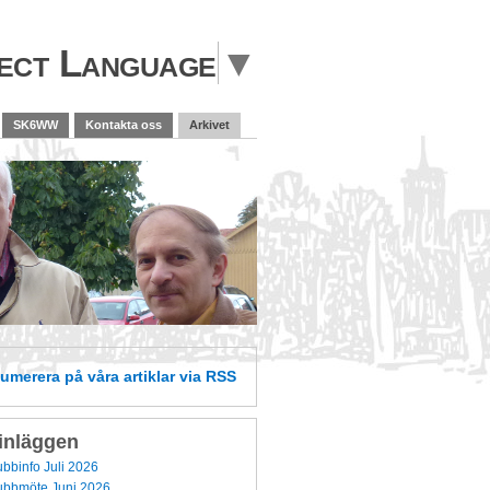
ect Language
▼
SK6WW
Kontakta oss
Arkivet
numerera
på våra artiklar
via RSS
inläggen
binfo Juli 2026
bbmöte Juni 2026