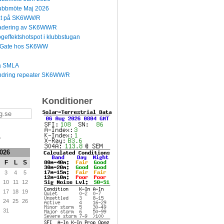
bbmöte Maj 2026
dat på SK6WW/R
radering av SK6WW/R
effektshotspot i klubbstugan
-Gate hos SK6WW
å SMLA
ndring repeater SK6WW/R
Konditioner
r
2026
F
L
S
3
4
5
10
11
12
17
18
19
24
25
26
31