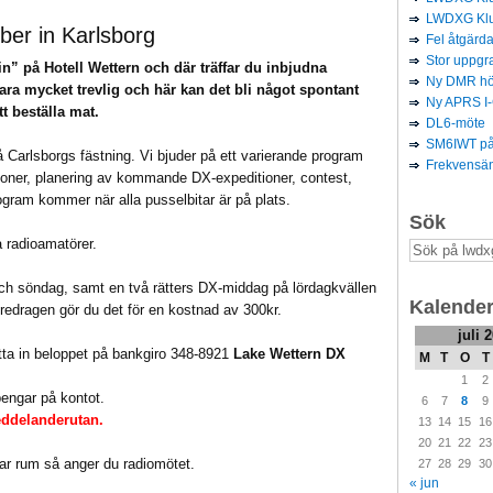
LWDXG Klu
er in Karlsborg
Fel åtgär
Stor uppg
n” på Hotell Wettern och där träffar du inbjudna
Ny DMR hög
ara mycket trevlig och här kan det bli något spontant
Ny APRS I
t beställa mat.
DL6-möte
SM6IWT p
å Carlsborgs fästning. Vi bjuder på ett varierande program
Frekvensä
oner, planering av kommande DX-expeditioner, contest,
ogram kommer när alla pusselbitar är på plats.
Sök
a radioamatörer.
och söndag, samt en två rätters DX-middag på lördagkvällen
Kalende
öredragen gör du det för en kostnad av 300kr.
juli 
ätta in beloppet på bankgiro 348-8921
Lake Wettern DX
M
T
O
T
1
2
pengar på kontot.
6
7
8
9
eddelanderutan.
13
14
15
16
20
21
22
23
ar rum så anger du radiomötet.
27
28
29
30
« jun