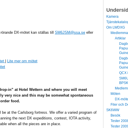
Undersi
Kamera
Tjänstekatalo
Om LWDXG
r rörande DX-mötet kan ställas till
SM6JSM@ssa.se
eller
Medlemma
Artiklar
Dagbo
Papu
Guin
Dagbo
tet
|
Lite mer om mötet
Papu
ötet
Guin
QCX 
SM6
BPSK
Medlems
rop-in” at Hotel Wettern and where you will meet
Möten
ally very nice and this may be somewhat spontaneous
DX-möt
 order food.
Filer och 
SK6WW
 be at the Carlsborg fortress. We offer a varied program of
Besök
anning the next DX expeditions, contest, IOTA activity,
Tester 200
able when all the pieces are in place.
Tester 200