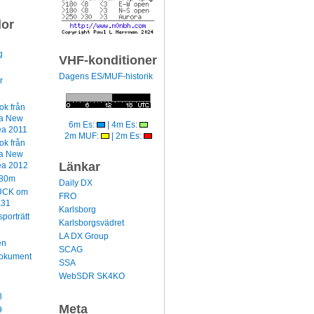
dor
g
VHF-konditioner
Dagens ES/MUF-historik
r
k från
a New
6m Es:
| 4m Es:
ea 2011
2m MUF:
| 2m Es:
k från
a New
Länkar
ea 2012
80m
Daily DX
UCK om
FRO
31
Karlsborg
porträtt
Karlsborgsvädret
LA DX Group
en
SCAG
Dokument
SSA
WebSDR SK4KO
8
Meta
9