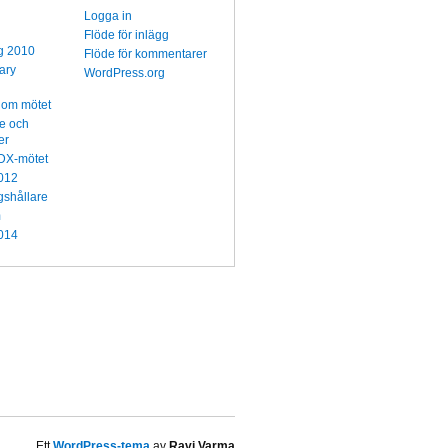
Logga in
Flöde för inlägg
g 2010
Flöde för kommentarer
ary
WordPress.org
 om mötet
re och
er
l DX-mötet
012
gshållare
m
014
Ett
WordPress-tema
av
Ravi Varma