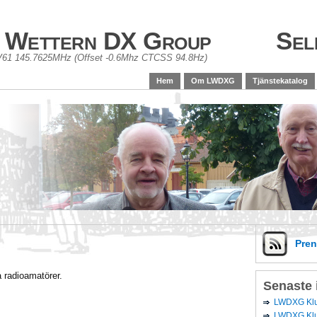
 Wettern DX Group
Sel
61 145.7625MHz (Offset -0.6Mhz CTCSS 94.8Hz)
Hem
Om LWDXG
Tjänstekatalog
Pre
a radioamatörer.
Senaste 
LWDXG Klub
LWDXG Klu