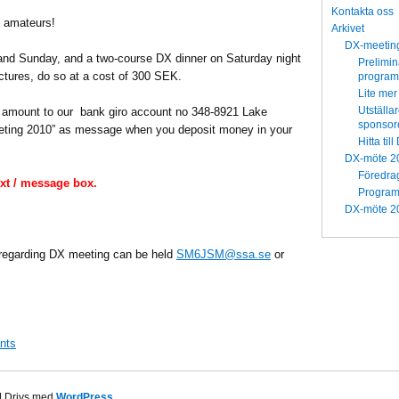
Kontakta oss
o amateurs!
Arkivet
DX-meetin
y and Sunday, and a two-course DX dinner on Saturday night
Prelimin
ectures, do so at a cost of 300 SEK.
program
Lite mer
Utställa
e amount to our bank giro account no 348-8921 Lake
sponsor
eting 2010” as message when you deposit money in your
Hitta til
DX-möte 2
Föredra
ext / message box.
Progra
DX-möte 2
s regarding DX meeting can be held
SM6JSM@ssa.se
or
ants
| Drivs med
WordPress