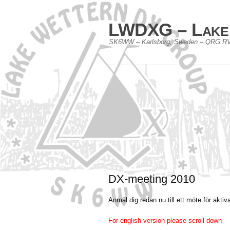
LWDXG – Lake
SK6WW – Karlsborg, Sweden – QRG RV
DX-meeting 2010
Anmäl dig redan nu till ett möte för aktiv
For english version please scroll down