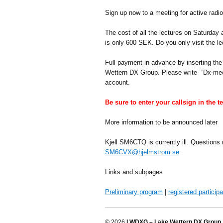
Sign up now to a meeting for active radi
The cost of all the lectures on Saturda
is only 600 SEK. Do you only visit the l
Full payment in advance by inserting th
Wettern DX Group. Please write ”Dx-me
account.
Be sure to enter your callsign in the t
More information to be announced later
Kjell SM6CTQ is currently ill. Question
SM6CVX@hjelmstrom.se
.
Links and subpages
Preliminary program
|
registered particip
© 2026
LWDXG – Lake Wettern DX Group