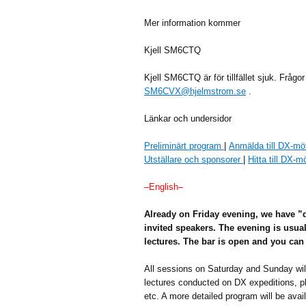
Mer information kommer
Kjell SM6CTQ
Kjell SM6CTQ är för tillfället sjuk. Frågo
SM6CVX@hjelmstrom.se
.
Länkar och undersidor
Preliminärt program
|
Anmälda till DX-mö
Utställare och sponsorer
|
Hitta till DX-m
–English–
Already on Friday evening, we have ”d
invited speakers. The evening is usu
lectures. The bar is open and you can
All sessions on Saturday and Sunday will
lectures conducted on DX expeditions, pl
etc. A more detailed program will be avail