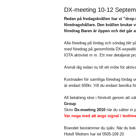
DX-meeting 10-12 Septemb
Redan på fredagskvällen har vi ”drop-i
föredragshållare. Den kvällen brukar v
föredrag Baren är öppen och det går at
Alla föredrag på lördag och söndag blir p
med föredrag på genomförda DX-expediti
IOTA aktivitet m m. Ett mer detaljerat pr
Anmäl dig redan nu till ett möte för aktiv
Kostnaden för samtliga föredrag lördag 
är endast 600kr. Vill du endast besöka f
All betalning sker i förskott genom att s
Group
.
Skriv
Dx-meeting 2010
när du sätter in 
Var noga med att ange signal i text/m
Boendet bestämmer du själv. När du bok
Hotell Wettern har tel 0505-109 20