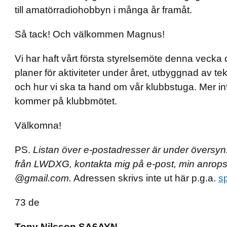
till amatörradiohobbyn i många år framåt.
Så tack! Och välkommen Magnus!
Vi har haft vårt första styrelsemöte denna vecka d
planer för aktiviteter under året, utbyggnad av t
och hur vi ska ta hand om vår klubbstuga. Mer i
kommer på klubbmötet.
Välkomna!
PS.
Listan över e-postadresser är under översyn. 
från LWDXG, kontakta mig på e-post, min anropssi
@gmail.com.
Adressen skrivs inte ut här p.g.a.
s
73 de
Tony Nilsson SA6AYN