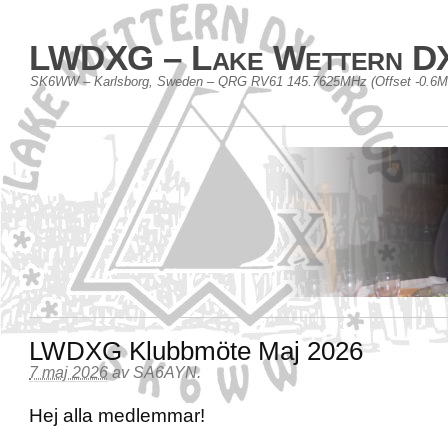
LWDXG – Lake Wettern D
SK6WW – Karlsborg, Sweden – QRG RV61 145.7625MHz (Offset -0.6
LWDXG Klubbmöte Maj 2026
7 maj 2026
av
SA6AYN
.
Hej alla medlemmar!