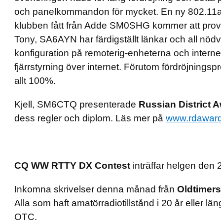
och panelkommandon för mycket. En ny 802.11
klubben fått från Adde SM0SHG kommer att prov
Tony, SA6AYN har färdigställt länkar och all nöd
konfiguration på remoterig-enheterna och internet
fjärrstyrning över internet. Förutom fördröjnings
allt 100%.
Kjell, SM6CTQ presenterade
Russian District 
dess regler och diplom. Läs mer på
www.rdaward
CQ WW RTTY DX Contest
inträffar helgen den
Inkomna skrivelser denna månad från
Oldtimer
Alla som haft amatörradiotillstånd i 20 år eller län
OTC.