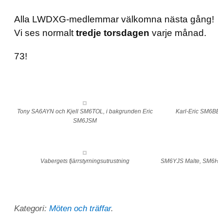
Alla LWDXG-medlemmar välkomna nästa gång!
Vi ses normalt
tredje torsdagen
varje månad.
73!
Tony SA6AYN och Kjell SM6TOL, i bakgrunden Eric
Karl-Eric SM6
SM6JSM
Vabergets fjärrstyrningsutrustning
SM6YJS Malte, SM6H
Kategori:
Möten och träffar
.