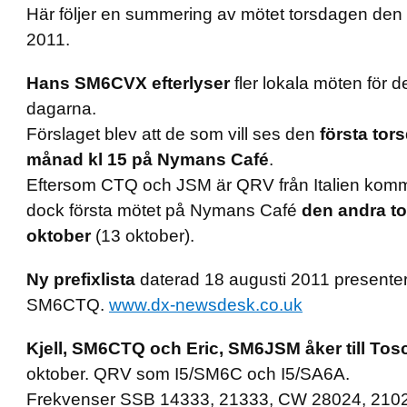
Här följer en summering av mötet torsdagen de
2011.
Hans SM6CVX efterlyser
fler lokala möten för 
dagarna.
Förslaget blev att de som vill ses den
första tor
månad kl 15 på Nymans Café
.
Eftersom CTQ och JSM är QRV från Italien komm
dock första mötet på Nymans Café
den andra to
oktober
(13 oktober).
Ny prefixlista
daterad 18 augusti 2011 presenter
SM6CTQ.
www.dx-newsdesk.co.uk
Kjell, SM6CTQ och Eric, SM6JSM åker till Tos
oktober. QRV som I5/SM6C och I5/SA6A.
Frekvenser SSB 14333, 21333, CW 28024, 210