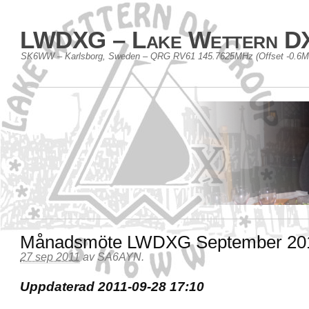
LWDXG – Lake Wettern D
SK6WW – Karlsborg, Sweden – QRG RV61 145.7625MHz (Offset -0.6
Månadsmöte LWDXG September 20
27 sep 2011
av
SA6AYN
.
Uppdaterad 2011-09-28 17:10