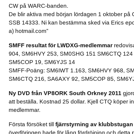
CW på WARC-banden.
De blir aktiva med början lördagen 1 oktober p
SSB 14333. Ni kan bestämma sked via Erics epos
a) hotmail.com”
SMFF resultat för LWDXG-medlemmar
redovi
904, SM6HVY 253, SM0SHG 151 SM6CTQ 124 
SM5COP 19, SM6YJS 14
SMFF-Poäng: SM6IWT 1.163, SM6HVY 968, S
SM6CTQ 216, SA6AXY 92, SM5COP 85, SM6YJ
Ny DVD från VP8ORK South Orkney 2011
gjor
att beställa. Kostnad 25 dollar. Kjell CTQ köper in e
medlemmar.
Första försöket till
fjärrstyrning av klubbstugan
överföringen hade för lång fördröjning och detta 