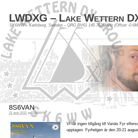
LWDXG – Lake Wettern D
SK6WW – Karlsborg, Sweden – QRG RV61 145.7625MHz (Offset -0.6
8S6VAN
11 aug 2011
av
SA6AYN
.
Vi får ingen tillgång till Vanäs Fyr efte
upptagen. Fyrhelgen är den 20-21 augus