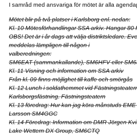
I samråd med ansvariga för mötet är alla agendap
Mötet blir på två platser i Karlsborg enl. nedan:
Kl. 10 Mötesförhandlingar SSA arkiv. Hangar 80 
OBS! Det är i år dags att välja distriktsledare. Ev
meddelas lämpligen till någon i
valberedningen:
SM6EAT (sammankallande), SM6HFV eller SM
Kl. 11 Visning och information om SSA arkiv
Från kl. 09 finns möjlighet till kaffe och smörgås
Kl. 12 Lunch i soldathemmet vid Fästningsteater
Karlsborgsfästning. Fästningsteatern
Kl. 13 föredrag: Hur kan jag köra månstuds EME
Larsson SM4GGC
Kl. 14 Föredrag: Information om DMR Jörgen K
Lake Wettern DX Group, SM6CTQ