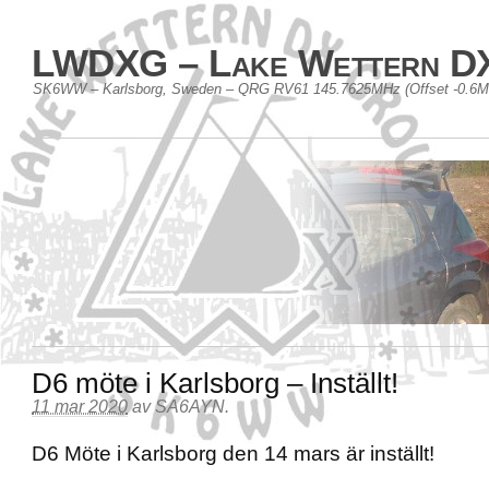
LWDXG – Lake Wettern D
SK6WW – Karlsborg, Sweden – QRG RV61 145.7625MHz (Offset -0.6
D6 möte i Karlsborg – Inställt!
11 mar 2020
av
SA6AYN
.
D6 Möte i Karlsborg den 14 mars är inställt!