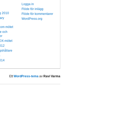
Logga in
Flöde för inlägg
g 2010
Flöde för kommentarer
ary
WordPress.org
 om mötet
re och
er
l DX-mötet
012
gshållare
m
014
Ett
WordPress-tema
av
Ravi Varma