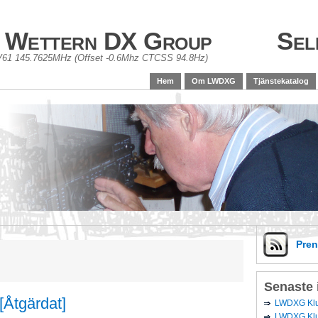
 Wettern DX Group
Sel
61 145.7625MHz (Offset -0.6Mhz CTCSS 94.8Hz)
Hem
Om LWDXG
Tjänstekatalog
Pre
Senaste 
[Åtgärdat]
LWDXG Klub
LWDXG Klu