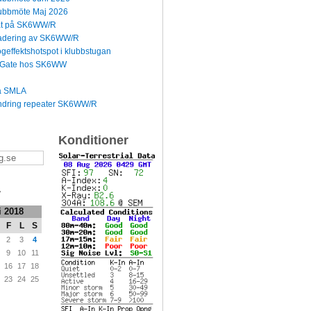
bbmöte Maj 2026
dat på SK6WW/R
radering av SK6WW/R
effektshotspot i klubbstugan
-Gate hos SK6WW
å SMLA
ndring repeater SK6WW/R
Konditioner
r
i 2018
F
L
S
2
3
4
9
10
11
16
17
18
23
24
25