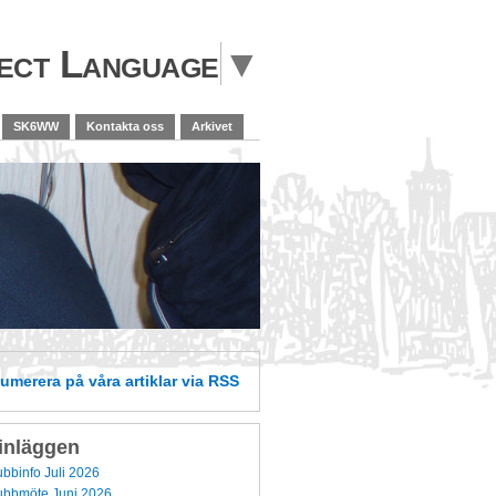
ect Language
▼
SK6WW
Kontakta oss
Arkivet
numerera
på våra artiklar
via RSS
inläggen
binfo Juli 2026
bbmöte Juni 2026