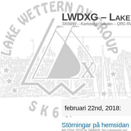
LWDXG – Lake
SK6WW – Karlsborg, Sweden – QRG RV
februari 22nd, 2018:
Störningar på hemsidan 
feb 22nd, 2018
by
SA6AYN
.
No comments yet