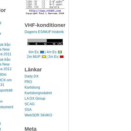
dor
g
VHF-konditioner
Dagens ES/MUF-historik
r
k från
a New
6m Es:
| 4m Es:
ea 2011
2m MUF:
| 2m Es:
k från
a New
Länkar
ea 2012
80m
Daily DX
UCK om
FRO
31
Karlsborg
porträtt
Karlsborgsvädret
LA DX Group
en
SCAG
Dokument
SSA
WebSDR SK4KO
8
Meta
9