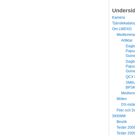
Undersi
Kamera
Tjänstekatalo
Om LWDXG
Medlemma
Artiklar
Dagbo
Papu
Guin
Dagbo
Papu
Guin
QCX 
SM6
BPSK
Medlems
Möten
DX-möt
Filer och 
SK6WW
Besök
Tester 200
Tester 200