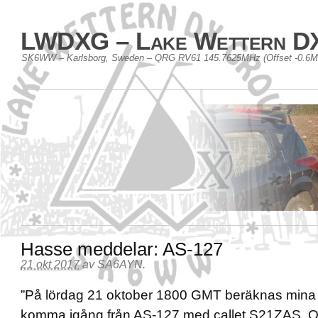
LWDXG – Lake Wettern D
SK6WW – Karlsborg, Sweden – QRG RV61 145.7625MHz (Offset -0.6
Hasse meddelar: AS-127
21 okt 2017
av
SA6AYN
.
”På lördag 21 oktober 1800 GMT beräknas mina
komma igång från AS-127 med callet S21ZAS.