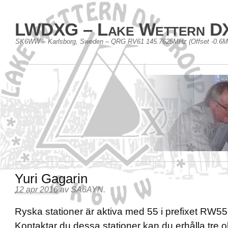
LWDXG – Lake Wettern D
SK6WW – Karlsborg, Sweden – QRG RV61 145.7625MHz (Offset -0.6
Yuri Gagarin
12 apr 2016
av
SA6AYN
.
Ryska stationer är aktiva med 55 i prefixet R
Kontaktar du dessa stationer kan du erhålla tre o