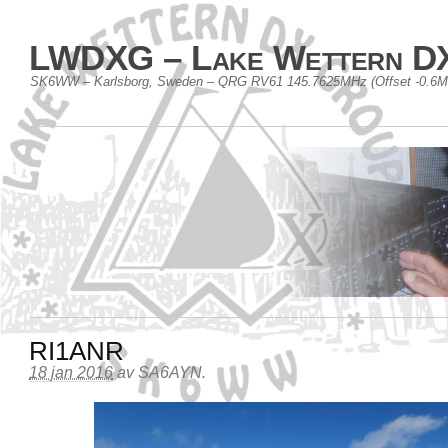
LWDXG – Lake Wettern D
SK6WW – Karlsborg, Sweden – QRG RV61 145.7625MHz (Offset -0.6
RI1ANR
18 jan 2016
av
SA6AYN
.