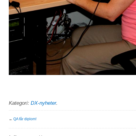
Kategori:
DX-nyheter
.
←
QA får diplom!