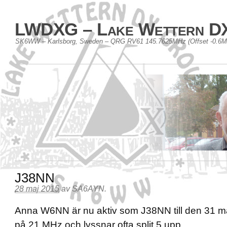
LWDXG – Lake Wettern D
SK6WW – Karlsborg, Sweden – QRG RV61 145.7625MHz (Offset -0.6
J38NN
28 maj 2015
av
SA6AYN
.
Anna W6NN är nu aktiv som J38NN till den 31 ma
på 21 MHz och lyssnar ofta split 5 upp.