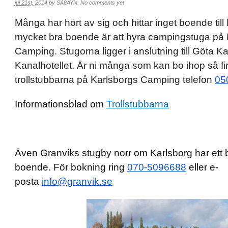
jul 21st, 2014
by
SA6AYN
.
No comments yet
Många har hört av sig och hittar inget boende till
mycket bra boende är att hyra campingstuga på 
Camping. Stugorna ligger i anslutning till Göta K
Kanalhotellet. Är ni många som kan bo ihop så fi
trollstubbarna på Karlsborgs Camping telefon
05
Informationsblad om
Trollstubbarna
Även Granviks stugby norr om Karlsborg har ett br
boende. För bokning ring
070-5096688
eller e-
posta
info@granvik.se