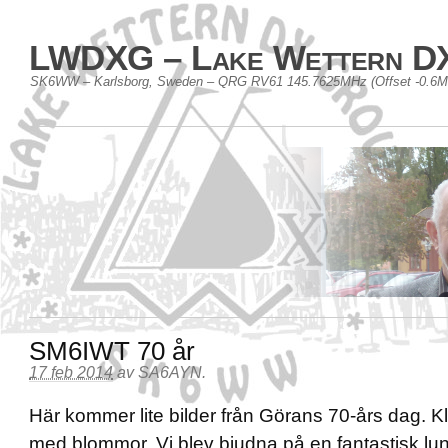
LWDXG – Lake Wettern D
SK6WW – Karlsborg, Sweden – QRG RV61 145.7625MHz (Offset -0.6
SM6IWT 70 år
17 feb 2014
av
SA6AYN
.
Här kommer lite bilder från Görans 70-års dag. 
med blommor. Vi blev bjudna på en fantastisk l