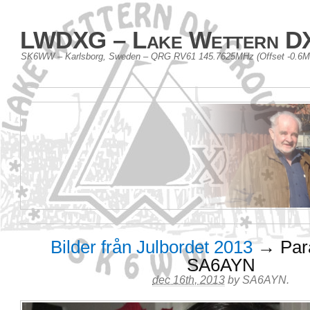
LWDXG – Lake Wettern D
SK6WW – Karlsborg, Sweden – QRG RV61 145.7625MHz (Offset -0.6
Bilder från Julbordet 2013
→ Para
SA6AYN
dec 16th, 2013
by
SA6AYN
.