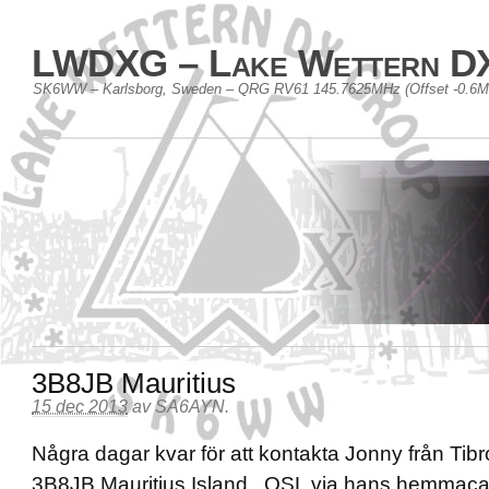
LWDXG – Lake Wettern D
SK6WW – Karlsborg, Sweden – QRG RV61 145.7625MHz (Offset -0.6
3B8JB Mauritius
15 dec 2013
av
SA6AYN
.
Några dagar kvar för att kontakta Jonny från Tib
3B8JB Mauritius Island. QSL via hans hemmac