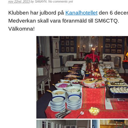
nov 22nd, 2013
by
SA6AYN
.
No comments yet
Klubben har julbord på
Kanalhotellet
den 6 decem
Medverkan skall vara föranmäld till SM6CTQ.
Välkomna!