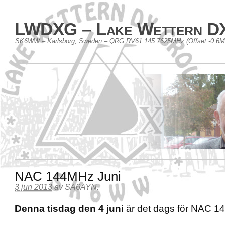
LWDXG – Lake Wettern D
SK6WW – Karlsborg, Sweden – QRG RV61 145.7625MHz (Offset -0.6
NAC 144MHz Juni
3 jun 2013
av
SA6AYN
.
Denna tisdag den 4 juni
är det dags för NAC 1