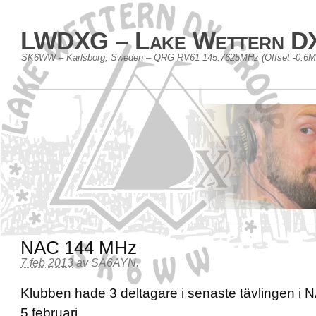
LWDXG – Lake Wettern D
SK6WW – Karlsborg, Sweden – QRG RV61 145.7625MHz (Offset -0.6
NAC 144 MHz
7 feb 2013
av
SA6AYN
.
Klubben hade 3 deltagare i senaste tävlingen 
5 februari.