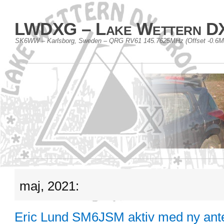
LWDXG – Lake Wettern D
SK6WW – Karlsborg, Sweden – QRG RV61 145.7625MHz (Offset -0.6
maj, 2021:
Eric Lund SM6JSM aktiv med ny ant